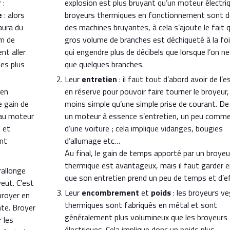
 :
explosion est plus bruyant qu’un moteur électri
e
: alors
broyeurs thermiques en fonctionnement sont 
aura du
des machines bruyantes, à cela s’ajoute le fait 
cm de
gros volume de branches est déchiqueté à la foi
nt aller
qui engendre plus de décibels que lorsque l’on ne
es plus
que quelques branches.
Leur
entretien
: il faut tout d’abord avoir de l’
 en
en réserve pour pouvoir faire tourner le broyeur
e gain de
moins simple qu’une simple prise de courant. De 
 au moteur
un moteur à essence s’entretien, un peu comme 
 et
d’une voiture ; cela implique vidanges, bougies
nt
d’allumage etc…
Au final, le gain de temps apporté par un broyeu
thermique est avantageux, mais il faut garder e
rallonge
que son entretien prend un peu de temps et d’e
veut. C’est
Leur
encombrement
et
poids
: les broyeurs v
broyer en
thermiques sont fabriqués en métal et sont
nte. Broyer
généralement plus volumineux que les broyeurs
 les
électriques. Cela implique donc un poids plus