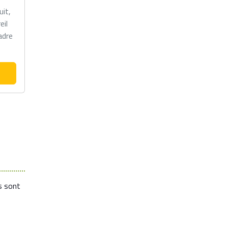
it,
eil
adre
s sont