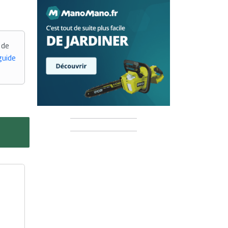
 de
guide