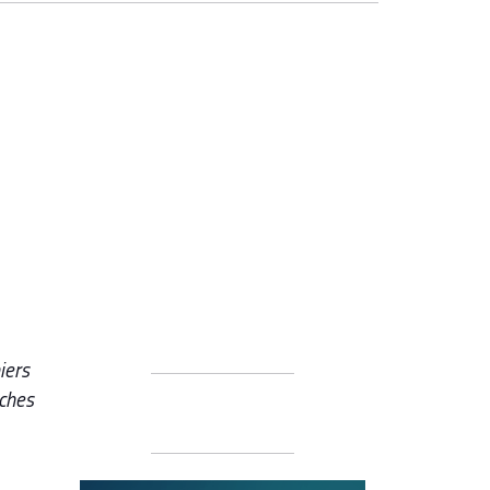
iers
nches