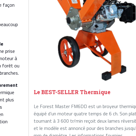
e façon
beaucoup
de
ne prise
 moteur à
n forêt ou
 branches.
brement
Le BEST-SELLER Thermique
ermique
ant plus
Le Forest Master FM6DD est un broyeur thermiq
s
équipé d’un moteur quatre temps de 6 ch. Son pla
en
tournant à 3 600 tr/min reçoit deux lames réversi
tion
et le modèle est annoncé pour des branches jusqu
mm de diamètre. Les informations fournies