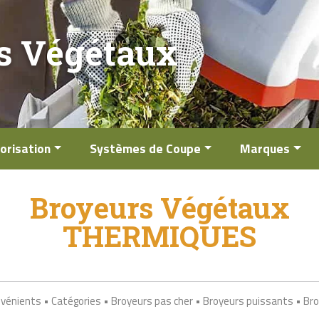
s Végétaux
orisation
Systèmes de Coupe
Marques
Broyeurs Végétaux
THERMIQUES
nvénients
•
Catégories
•
Broyeurs pas cher
•
Broyeurs puissants
•
Bro