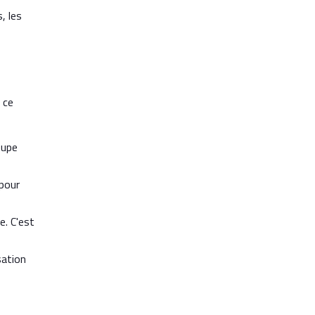
, les
 ce
oupe
pour
. C'est
sation