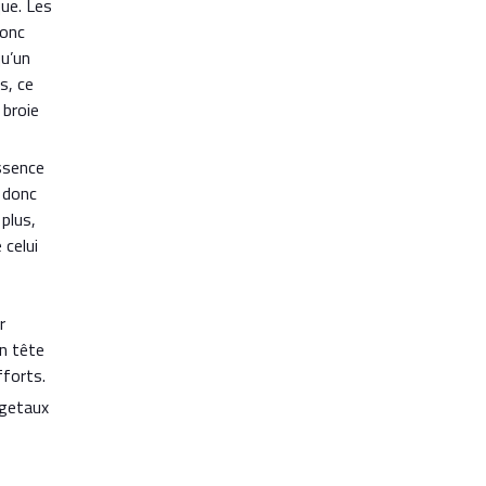
que. Les
donc
qu’un
s, ce
 broie
essence
, donc
plus,
celui
r
n tête
fforts.
egetaux